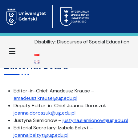
Disability: Discourses of Special Education
Menu
Editorial Board
Editor-in-Chief: Amadeusz Krause –
amadeusz.krause@ug.edu.pl
Deputy Editor-in-Chief Joanna Doroszuk –
joanna.doroszuk@ug.edu.pl
Justyna Siemionow –
justyna.siemionow@ug.edu.pl
Editorial Secretary: Izabela Belzyt –
joanna.belzyt@ug.edu.pl